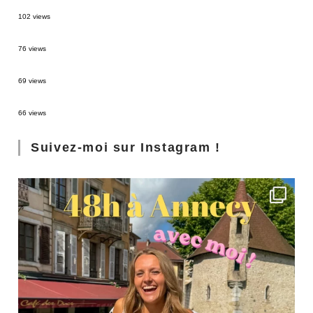
2 semaines en Martinique : itinéraire et conseils
102 views
Sources thermales en Toscane : Terme di Saturnia et Bagni San Filippo
76 views
3 jours à Florence : Mes coups de coeur
69 views
Les Landes : de Biscarrosse à Contis
66 views
Suivez-moi sur Instagram !