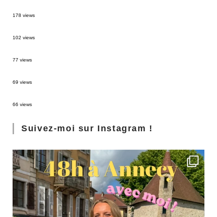
MONTRÉAL EN ÉTÉ : 72H DANS LA MÉTROPOLE QUÉBÉCOISE
178 views
2 semaines en Martinique : itinéraire et conseils
102 views
Sources thermales en Toscane : Terme di Saturnia et Bagni San Filippo
77 views
3 jours à Florence : Mes coups de coeur
69 views
Les Landes : de Biscarrosse à Contis
66 views
Suivez-moi sur Instagram !