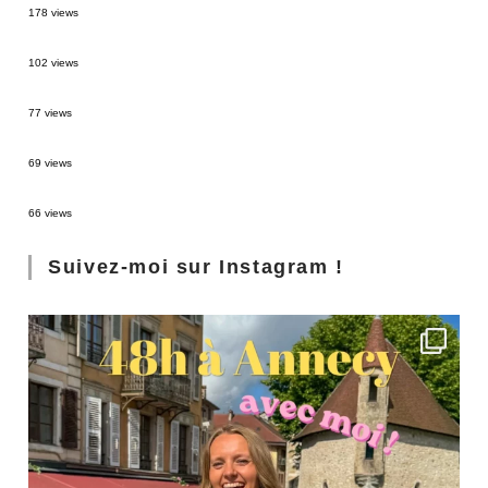
178 views
2 semaines en Martinique : itinéraire et conseils
102 views
Sources thermales en Toscane : Terme di Saturnia et Bagni San Filippo
77 views
3 jours à Florence : Mes coups de coeur
69 views
Les Landes : de Biscarrosse à Contis
66 views
Suivez-moi sur Instagram !