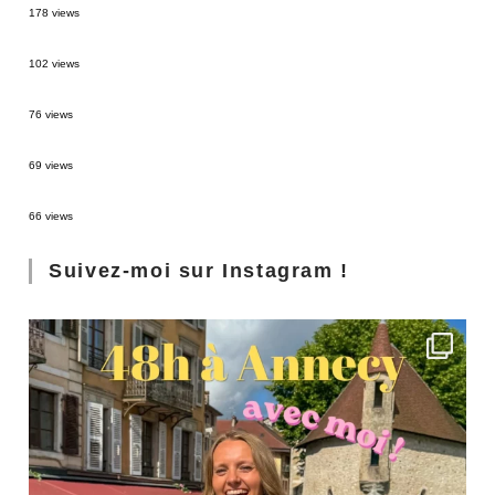
178 views
2 semaines en Martinique : itinéraire et conseils
102 views
Sources thermales en Toscane : Terme di Saturnia et Bagni San Filippo
76 views
3 jours à Florence : Mes coups de coeur
69 views
Les Landes : de Biscarrosse à Contis
66 views
Suivez-moi sur Instagram !