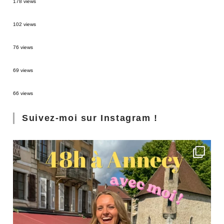
178 views
2 semaines en Martinique : itinéraire et conseils
102 views
Sources thermales en Toscane : Terme di Saturnia et Bagni San Filippo
76 views
3 jours à Florence : Mes coups de coeur
69 views
Les Landes : de Biscarrosse à Contis
66 views
Suivez-moi sur Instagram !