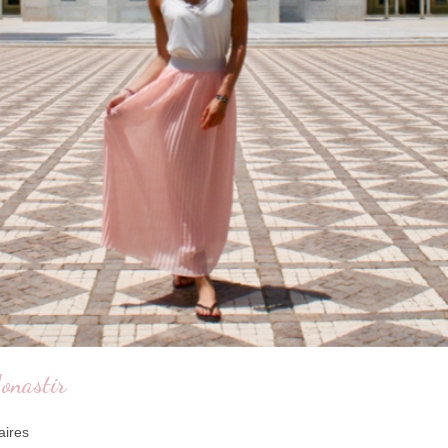
onastir
aires