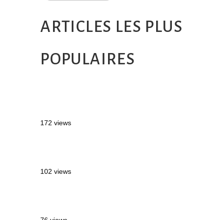
ARTICLES LES PLUS
POPULAIRES
MONTRÉAL EN ÉTÉ : 72H DANS LA
MÉTROPOLE QUÉBÉCOISE
172 views
2 semaines en Martinique : itinéraire et
conseils
102 views
Sources thermales en Toscane : Terme di
Saturnia et Bagni San Filippo