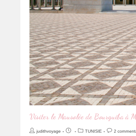
Visiter le Mausolée de Bourguiba à M
judithvoyage
TUNISIE
2 comment