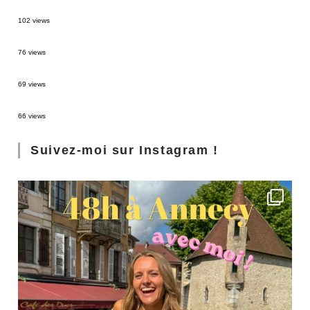
2 semaines en Martinique : itinéraire et conseils
102 views
Sources thermales en Toscane : Terme di Saturnia et Bagni San Filippo
76 views
3 jours à Florence : Mes coups de coeur
69 views
Les Landes : de Biscarrosse à Contis
66 views
Suivez-moi sur Instagram !