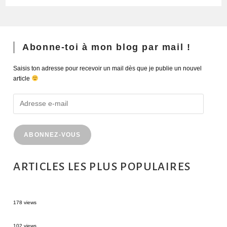
Abonne-toi à mon blog par mail !
Saisis ton adresse pour recevoir un mail dès que je publie un nouvel
article
ABONNEZ-VOUS
ARTICLES LES PLUS POPULAIRES
MONTRÉAL EN ÉTÉ : 72H DANS LA MÉTROPOLE QUÉBÉCOISE
178 views
2 semaines en Martinique : itinéraire et conseils
102 views