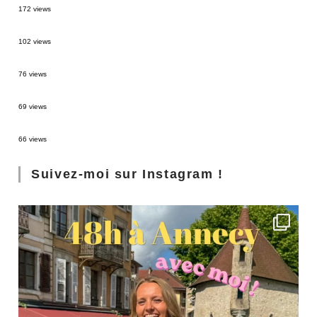
172 views
2 semaines en Martinique : itinéraire et conseils
102 views
Sources thermales en Toscane : Terme di Saturnia et Bagni San Filippo
76 views
3 jours à Florence : Mes coups de coeur
69 views
Les Landes : de Biscarrosse à Contis
66 views
Suivez-moi sur Instagram !