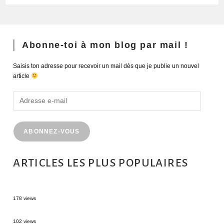
Abonne-toi à mon blog par mail !
Saisis ton adresse pour recevoir un mail dès que je publie un nouvel
article
ABONNEZ-VOUS
ARTICLES LES PLUS POPULAIRES
MONTRÉAL EN ÉTÉ : 72H DANS LA MÉTROPOLE QUÉBÉCOISE
178 views
2 semaines en Martinique : itinéraire et conseils
102 views