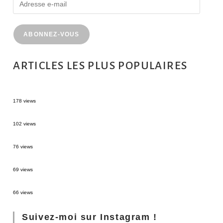
ABONNEZ-VOUS
ARTICLES LES PLUS POPULAIRES
MONTRÉAL EN ÉTÉ : 72H DANS LA MÉTROPOLE QUÉBÉCOISE
178 views
2 semaines en Martinique : itinéraire et conseils
102 views
Sources thermales en Toscane : Terme di Saturnia et Bagni San Filippo
76 views
3 jours à Florence : Mes coups de coeur
69 views
Les Landes : de Biscarrosse à Contis
66 views
Suivez-moi sur Instagram !