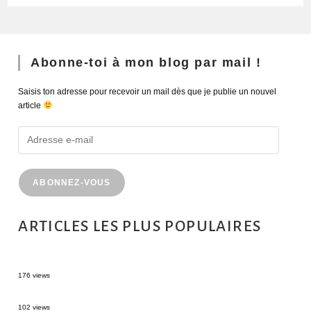
Abonne-toi à mon blog par mail !
Saisis ton adresse pour recevoir un mail dès que je publie un nouvel
article
ABONNEZ-VOUS
ARTICLES LES PLUS POPULAIRES
MONTRÉAL EN ÉTÉ : 72H DANS LA MÉTROPOLE QUÉBÉCOISE
176 views
2 semaines en Martinique : itinéraire et conseils
102 views