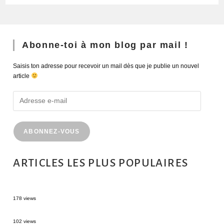
Abonne-toi à mon blog par mail !
Saisis ton adresse pour recevoir un mail dès que je publie un nouvel
article
ABONNEZ-VOUS
ARTICLES LES PLUS POPULAIRES
MONTRÉAL EN ÉTÉ : 72H DANS LA MÉTROPOLE QUÉBÉCOISE
178 views
2 semaines en Martinique : itinéraire et conseils
102 views