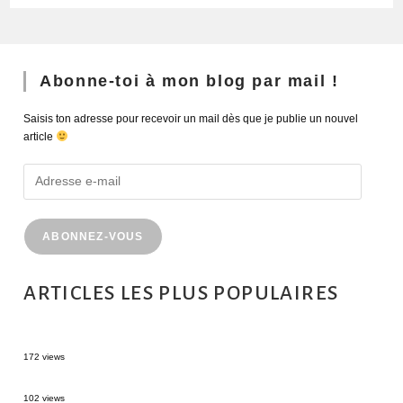
Abonne-toi à mon blog par mail !
Saisis ton adresse pour recevoir un mail dès que je publie un nouvel
article
ABONNEZ-VOUS
ARTICLES LES PLUS POPULAIRES
MONTRÉAL EN ÉTÉ : 72H DANS LA MÉTROPOLE QUÉBÉCOISE
172 views
2 semaines en Martinique : itinéraire et conseils
102 views