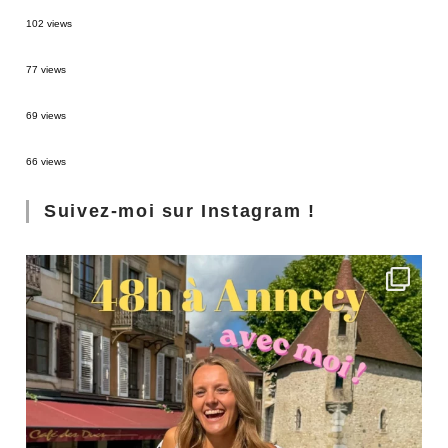
2 semaines en Martinique : itinéraire et conseils
102 views
Sources thermales en Toscane : Terme di Saturnia et Bagni San Filippo
77 views
3 jours à Florence : Mes coups de coeur
69 views
Les Landes : de Biscarrosse à Contis
66 views
Suivez-moi sur Instagram !