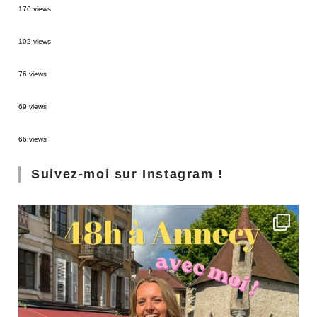
176 views
2 semaines en Martinique : itinéraire et conseils
102 views
Sources thermales en Toscane : Terme di Saturnia et Bagni San Filippo
76 views
3 jours à Florence : Mes coups de coeur
69 views
Les Landes : de Biscarrosse à Contis
66 views
Suivez-moi sur Instagram !