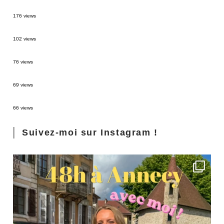
MONTRÉAL EN ÉTÉ : 72H DANS LA MÉTROPOLE QUÉBÉCOISE
176 views
2 semaines en Martinique : itinéraire et conseils
102 views
Sources thermales en Toscane : Terme di Saturnia et Bagni San Filippo
76 views
3 jours à Florence : Mes coups de coeur
69 views
Les Landes : de Biscarrosse à Contis
66 views
Suivez-moi sur Instagram !