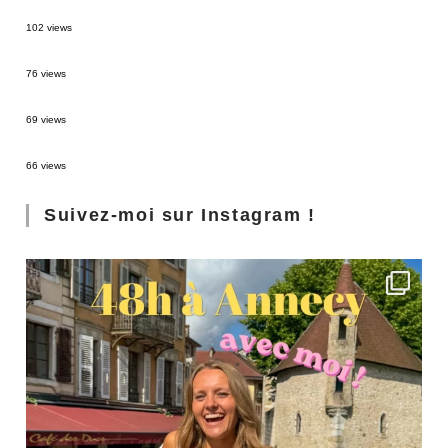
2 semaines en Martinique : itinéraire et conseils
102 views
Sources thermales en Toscane : Terme di Saturnia et Bagni San Filippo
76 views
3 jours à Florence : Mes coups de coeur
69 views
Les Landes : de Biscarrosse à Contis
66 views
Suivez-moi sur Instagram !