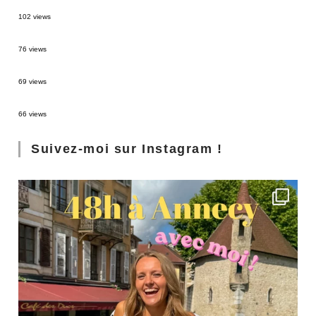
2 semaines en Martinique : itinéraire et conseils
102 views
Sources thermales en Toscane : Terme di Saturnia et Bagni San Filippo
76 views
3 jours à Florence : Mes coups de coeur
69 views
Les Landes : de Biscarrosse à Contis
66 views
Suivez-moi sur Instagram !