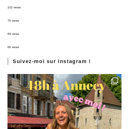
2 semaines en Martinique : itinéraire et conseils
102 views
Sources thermales en Toscane : Terme di Saturnia et Bagni San Filippo
76 views
3 jours à Florence : Mes coups de coeur
69 views
Les Landes : de Biscarrosse à Contis
66 views
Suivez-moi sur Instagram !