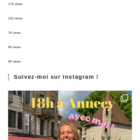
178 views
2 semaines en Martinique : itinéraire et conseils
102 views
Sources thermales en Toscane : Terme di Saturnia et Bagni San Filippo
76 views
3 jours à Florence : Mes coups de coeur
69 views
Les Landes : de Biscarrosse à Contis
66 views
Suivez-moi sur Instagram !