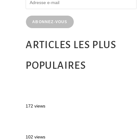
ABONNEZ-VOUS
ARTICLES LES PLUS
POPULAIRES
MONTRÉAL EN ÉTÉ : 72H DANS LA
MÉTROPOLE QUÉBÉCOISE
172 views
2 semaines en Martinique : itinéraire et
conseils
102 views