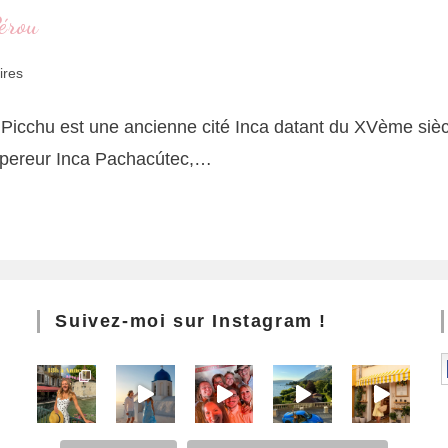
érou
ires
icchu est une ancienne cité Inca datant du XVème siècle
mpereur Inca Pachacútec,…
Suivez-moi sur Instagram !