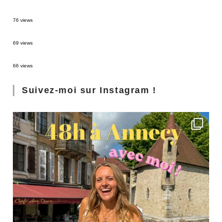
Sources thermales en Toscane : Terme di Saturnia et Bagni San Filippo
76 views
3 jours à Florence : Mes coups de coeur
69 views
Les Landes : de Biscarrosse à Contis
66 views
Suivez-moi sur Instagram !