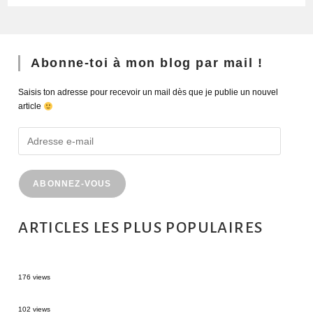
Abonne-toi à mon blog par mail !
Saisis ton adresse pour recevoir un mail dès que je publie un nouvel
article
ABONNEZ-VOUS
ARTICLES LES PLUS POPULAIRES
MONTRÉAL EN ÉTÉ : 72H DANS LA MÉTROPOLE QUÉBÉCOISE
176 views
2 semaines en Martinique : itinéraire et conseils
102 views