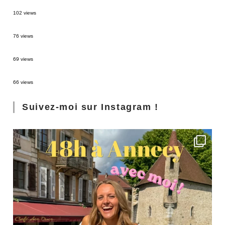
2 semaines en Martinique : itinéraire et conseils
102 views
Sources thermales en Toscane : Terme di Saturnia et Bagni San Filippo
76 views
3 jours à Florence : Mes coups de coeur
69 views
Les Landes : de Biscarrosse à Contis
66 views
Suivez-moi sur Instagram !