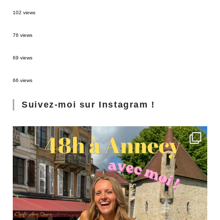
2 semaines en Martinique : itinéraire et conseils
102 views
Sources thermales en Toscane : Terme di Saturnia et Bagni San Filippo
76 views
3 jours à Florence : Mes coups de coeur
69 views
Les Landes : de Biscarrosse à Contis
66 views
Suivez-moi sur Instagram !