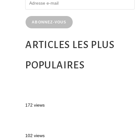
ABONNEZ-VOUS
ARTICLES LES PLUS
POPULAIRES
MONTRÉAL EN ÉTÉ : 72H DANS LA
MÉTROPOLE QUÉBÉCOISE
172 views
2 semaines en Martinique : itinéraire et
conseils
102 views