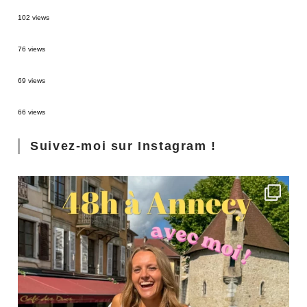
2 semaines en Martinique : itinéraire et conseils
102 views
Sources thermales en Toscane : Terme di Saturnia et Bagni San Filippo
76 views
3 jours à Florence : Mes coups de coeur
69 views
Les Landes : de Biscarrosse à Contis
66 views
Suivez-moi sur Instagram !