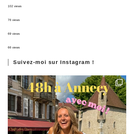
2 semaines en Martinique : itinéraire et conseils
102 views
Sources thermales en Toscane : Terme di Saturnia et Bagni San Filippo
76 views
3 jours à Florence : Mes coups de coeur
69 views
Les Landes : de Biscarrosse à Contis
66 views
Suivez-moi sur Instagram !