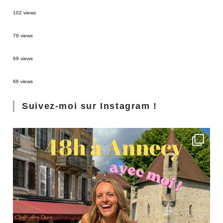
2 semaines en Martinique : itinéraire et conseils
102 views
Sources thermales en Toscane : Terme di Saturnia et Bagni San Filippo
76 views
3 jours à Florence : Mes coups de coeur
69 views
Les Landes : de Biscarrosse à Contis
66 views
Suivez-moi sur Instagram !