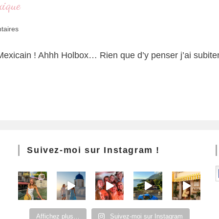
xique
taires
 Mexicain ! Ahhh Holbox… Rien que d’y penser j’ai subite
Suivez-moi sur Instagram !
Affichez plus…
Suivez-moi sur Instagram