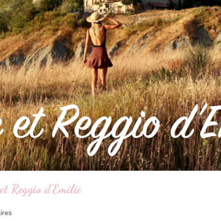
t Reggio d’Emilie
ires