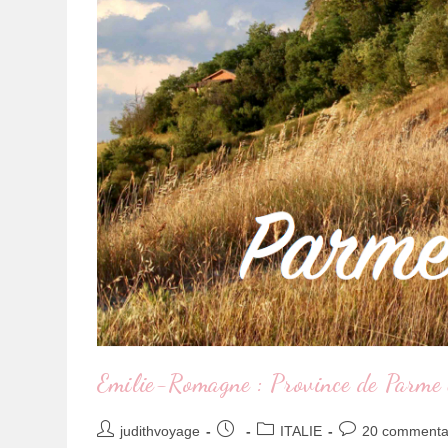
Emilie-Romagne : Province de Parme e
judithvoyage
ITALIE
20 commenta