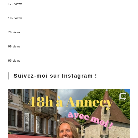
178 views
2 semaines en Martinique : itinéraire et conseils
102 views
Sources thermales en Toscane : Terme di Saturnia et Bagni San Filippo
76 views
3 jours à Florence : Mes coups de coeur
69 views
Les Landes : de Biscarrosse à Contis
66 views
Suivez-moi sur Instagram !