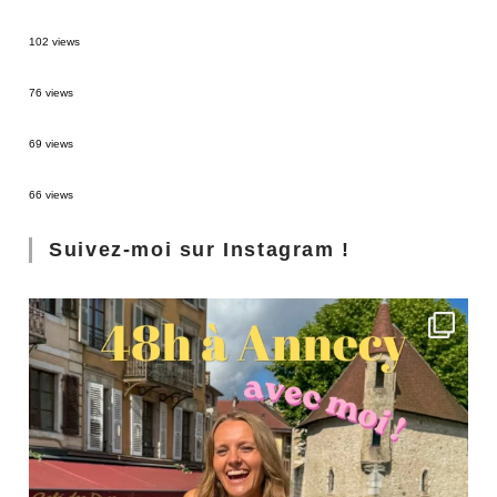
2 semaines en Martinique : itinéraire et conseils
102 views
Sources thermales en Toscane : Terme di Saturnia et Bagni San Filippo
76 views
3 jours à Florence : Mes coups de coeur
69 views
Les Landes : de Biscarrosse à Contis
66 views
Suivez-moi sur Instagram !