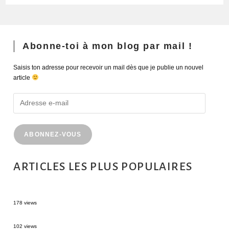
Abonne-toi à mon blog par mail !
Saisis ton adresse pour recevoir un mail dès que je publie un nouvel
article
ABONNEZ-VOUS
ARTICLES LES PLUS POPULAIRES
MONTRÉAL EN ÉTÉ : 72H DANS LA MÉTROPOLE QUÉBÉCOISE
178 views
2 semaines en Martinique : itinéraire et conseils
102 views