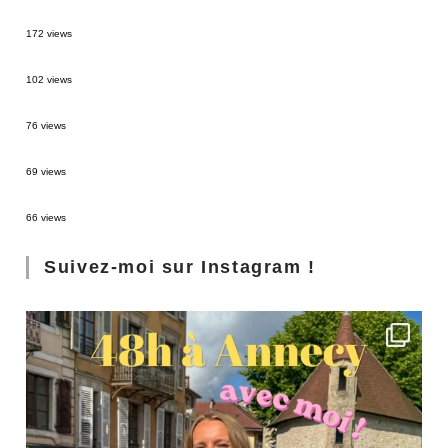
MONTRÉAL EN ÉTÉ : 72H DANS LA MÉTROPOLE QUÉBÉCOISE
172 views
2 semaines en Martinique : itinéraire et conseils
102 views
Sources thermales en Toscane : Terme di Saturnia et Bagni San Filippo
76 views
3 jours à Florence : Mes coups de coeur
69 views
Les Landes : de Biscarrosse à Contis
66 views
Suivez-moi sur Instagram !