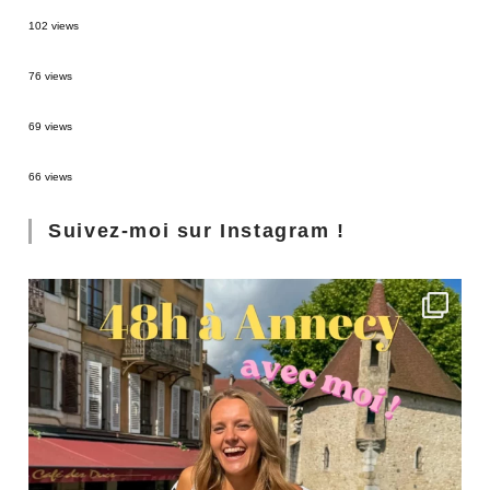
2 semaines en Martinique : itinéraire et conseils
102 views
Sources thermales en Toscane : Terme di Saturnia et Bagni San Filippo
76 views
3 jours à Florence : Mes coups de coeur
69 views
Les Landes : de Biscarrosse à Contis
66 views
Suivez-moi sur Instagram !