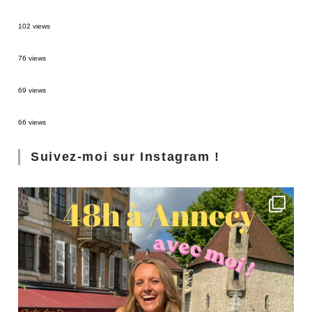
2 semaines en Martinique : itinéraire et conseils
102 views
Sources thermales en Toscane : Terme di Saturnia et Bagni San Filippo
76 views
3 jours à Florence : Mes coups de coeur
69 views
Les Landes : de Biscarrosse à Contis
66 views
Suivez-moi sur Instagram !