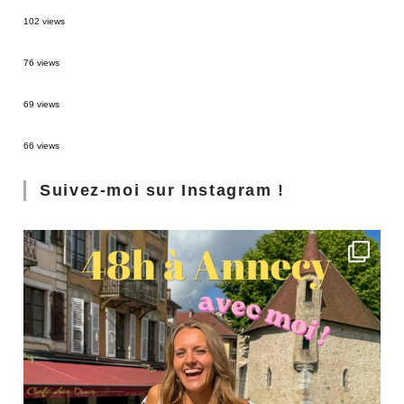
2 semaines en Martinique : itinéraire et conseils
102 views
Sources thermales en Toscane : Terme di Saturnia et Bagni San Filippo
76 views
3 jours à Florence : Mes coups de coeur
69 views
Les Landes : de Biscarrosse à Contis
66 views
Suivez-moi sur Instagram !