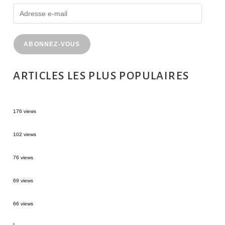
ABONNEZ-VOUS
ARTICLES LES PLUS POPULAIRES
MONTRÉAL EN ÉTÉ : 72H DANS LA MÉTROPOLE QUÉBÉCOISE
176 views
2 semaines en Martinique : itinéraire et conseils
102 views
Sources thermales en Toscane : Terme di Saturnia et Bagni San Filippo
76 views
3 jours à Florence : Mes coups de coeur
69 views
Les Landes : de Biscarrosse à Contis
66 views