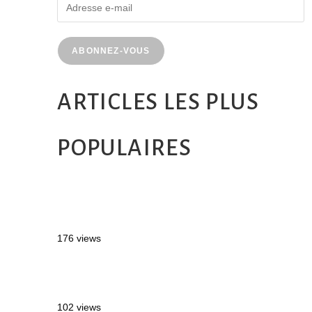
ABONNEZ-VOUS
ARTICLES LES PLUS
POPULAIRES
MONTRÉAL EN ÉTÉ : 72H DANS LA
MÉTROPOLE QUÉBÉCOISE
176 views
2 semaines en Martinique : itinéraire et
conseils
102 views