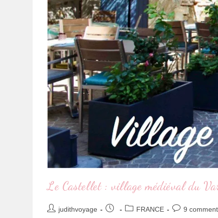
Le Castellet : village médiéval du Va
judithvoyage
FRANCE
9 comment