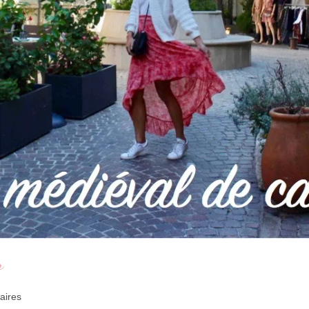
r
aires