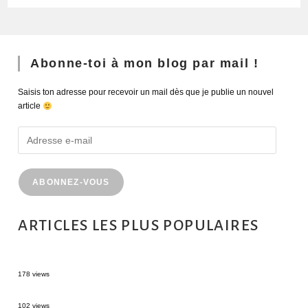
Abonne-toi à mon blog par mail !
Saisis ton adresse pour recevoir un mail dès que je publie un nouvel
article
ABONNEZ-VOUS
ARTICLES LES PLUS POPULAIRES
MONTRÉAL EN ÉTÉ : 72H DANS LA MÉTROPOLE QUÉBÉCOISE
178 views
2 semaines en Martinique : itinéraire et conseils
102 views