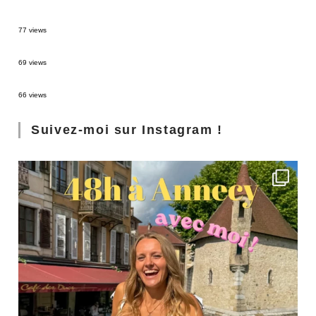
Sources thermales en Toscane : Terme di Saturnia et Bagni San Filippo
77 views
3 jours à Florence : Mes coups de coeur
69 views
Les Landes : de Biscarrosse à Contis
66 views
Suivez-moi sur Instagram !