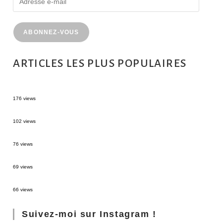
ABONNEZ-VOUS
ARTICLES LES PLUS POPULAIRES
MONTRÉAL EN ÉTÉ : 72H DANS LA MÉTROPOLE QUÉBÉCOISE
176 views
2 semaines en Martinique : itinéraire et conseils
102 views
Sources thermales en Toscane : Terme di Saturnia et Bagni San Filippo
76 views
3 jours à Florence : Mes coups de coeur
69 views
Les Landes : de Biscarrosse à Contis
66 views
Suivez-moi sur Instagram !