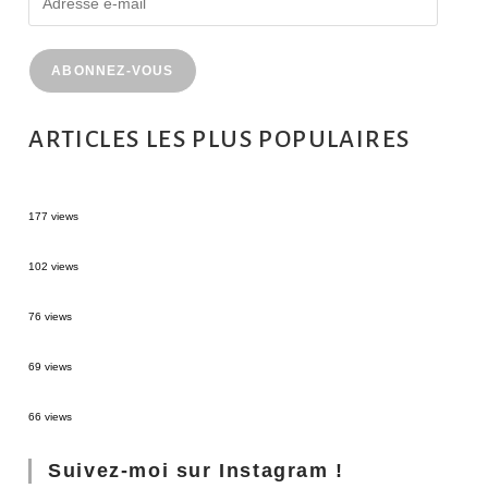
ABONNEZ-VOUS
ARTICLES LES PLUS POPULAIRES
MONTRÉAL EN ÉTÉ : 72H DANS LA MÉTROPOLE QUÉBÉCOISE
177 views
2 semaines en Martinique : itinéraire et conseils
102 views
Sources thermales en Toscane : Terme di Saturnia et Bagni San Filippo
76 views
3 jours à Florence : Mes coups de coeur
69 views
Les Landes : de Biscarrosse à Contis
66 views
Suivez-moi sur Instagram !