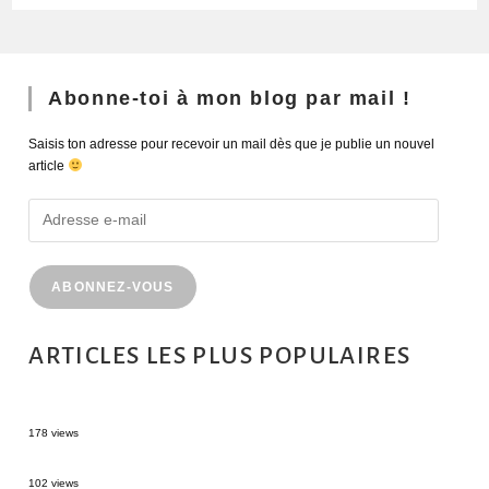
Abonne-toi à mon blog par mail !
Saisis ton adresse pour recevoir un mail dès que je publie un nouvel
article
ABONNEZ-VOUS
ARTICLES LES PLUS POPULAIRES
MONTRÉAL EN ÉTÉ : 72H DANS LA MÉTROPOLE QUÉBÉCOISE
178 views
2 semaines en Martinique : itinéraire et conseils
102 views