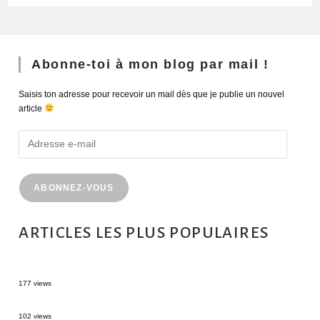
Abonne-toi à mon blog par mail !
Saisis ton adresse pour recevoir un mail dès que je publie un nouvel
article
ABONNEZ-VOUS
ARTICLES LES PLUS POPULAIRES
MONTRÉAL EN ÉTÉ : 72H DANS LA MÉTROPOLE QUÉBÉCOISE
177 views
2 semaines en Martinique : itinéraire et conseils
102 views