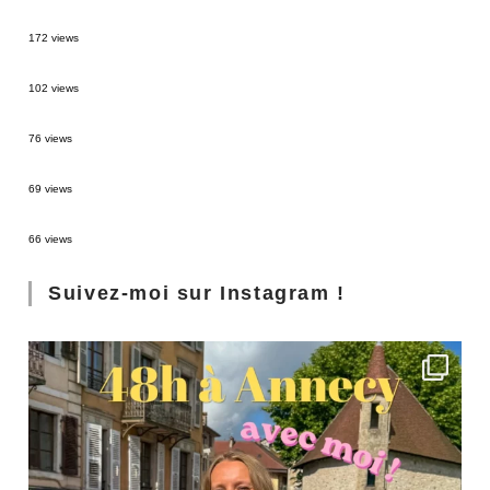
MONTRÉAL EN ÉTÉ : 72H DANS LA MÉTROPOLE QUÉBÉCOISE
172 views
2 semaines en Martinique : itinéraire et conseils
102 views
Sources thermales en Toscane : Terme di Saturnia et Bagni San Filippo
76 views
3 jours à Florence : Mes coups de coeur
69 views
Les Landes : de Biscarrosse à Contis
66 views
Suivez-moi sur Instagram !