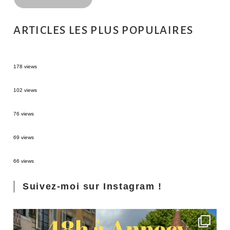
ARTICLES LES PLUS POPULAIRES
MONTRÉAL EN ÉTÉ : 72H DANS LA MÉTROPOLE QUÉBÉCOISE
178 views
2 semaines en Martinique : itinéraire et conseils
102 views
Sources thermales en Toscane : Terme di Saturnia et Bagni San Filippo
76 views
3 jours à Florence : Mes coups de coeur
69 views
Les Landes : de Biscarrosse à Contis
66 views
Suivez-moi sur Instagram !