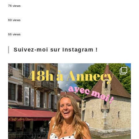
Sources thermales en Toscane : Terme di Saturnia et Bagni San Filippo
76 views
3 jours à Florence : Mes coups de coeur
69 views
Les Landes : de Biscarrosse à Contis
66 views
Suivez-moi sur Instagram !