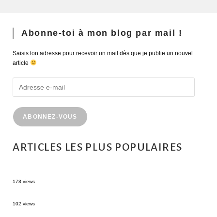
Abonne-toi à mon blog par mail !
Saisis ton adresse pour recevoir un mail dès que je publie un nouvel
article
ABONNEZ-VOUS
ARTICLES LES PLUS POPULAIRES
MONTRÉAL EN ÉTÉ : 72H DANS LA MÉTROPOLE QUÉBÉCOISE
178 views
2 semaines en Martinique : itinéraire et conseils
102 views