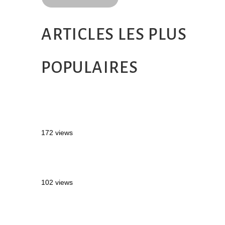
ARTICLES LES PLUS
POPULAIRES
MONTRÉAL EN ÉTÉ : 72H DANS LA
MÉTROPOLE QUÉBÉCOISE
172 views
2 semaines en Martinique : itinéraire et
conseils
102 views
Sources thermales en Toscane : Terme di
Saturnia et Bagni San Filippo