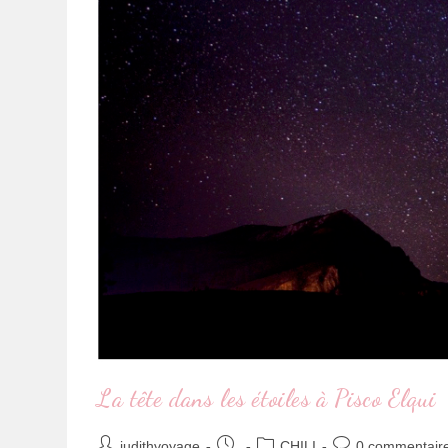
La tête dans les étoiles à Pisco Elqui
judithvoyage
CHILI
0 commentair